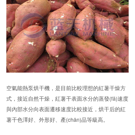
空氣能熱泵烘干機，是目前比較理想的紅薯干燥方
式，接近自然干燥，紅薯干表面水分的蒸發(fā)速度
與內部水分向表面遷移速度比較接近，烘干后的紅
薯干色澤好、外形好、產(chǎn)品等級高。