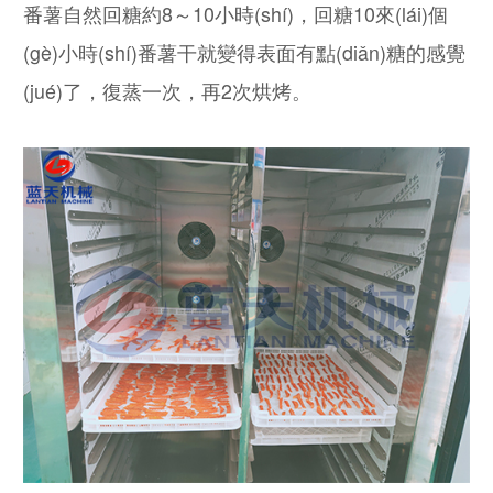
番薯自然回糖約8～10小時(shí)，回糖10來(lái)個
(gè)小時(shí)番薯干就變得表面有點(diǎn)糖的感覺
(jué)了，復蒸一次，再2次烘烤。