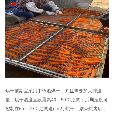
烘干前期宜采用中低溫烘干，并且需要加大排濕
量，烘干溫度宜設置為40～50℃之間；后期溫度可
控制在65～70℃之間進(jìn)行烘干，結束烘烤后，